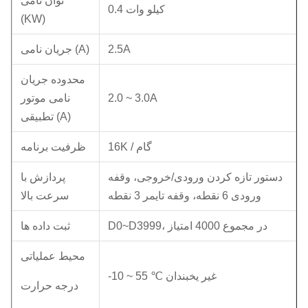
توان نامی
0.4 کیلو وات
(KW)
2.5A
جریان نامی (A)
محدوده جریان
2.0 ~ 3.0A
نامی موتور
تطبیقی ​​(A)
16K / گام
ظرفیت برنامه
دستور تازه کردن ورودی/خروجی، وقفه
پردازش با
ورودی 6 نقطه، وقفه تایمر 3 نقطه
سرعت بالا
D0~D3999، در مجموع 4000 امتیاز
ثبت داده ها
محیط عملیاتی
-10 ~ 55 ℃ غیر یخبندان
درجه حرارت