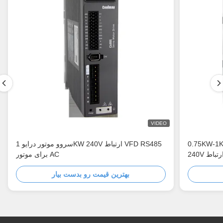
VIDEO
روو موتور درایو تک فاز 200V-
سروو موتور درایو 1KW 240V ارتباط VFD RS485
برای موتور AC
بهترین قیمت رو بدست بیار