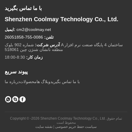
با ما تماس بگیرید
Shenzhen Coolmay Technology Co., Ltd.
cm2@coolmay.net
ایمیل:
تلفن:
0086-755-26051858
آدرس شرکت:
شماره 902 بلوک A ساختمان 4 پایگاه صنعت نرم افزار
منطقه نانشان شنژن چین 518061
زمان کار:
8:30-18:00
پيوند سريع
با ما تماس بگیرید
وبلاگ ها
محصولات
درباره ما
Copyright © -2026 Shenzhen Coolmay Technology Co., Ltd. تمام حقوق
محفوظ است
سیاست حفظ حریم خصوصی
|
نقشه سایت