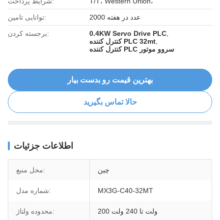
T/T، Western Union،
شرایط پرداخت:
2000 عدد در هفته
توانایی تامین:
,
0.4KW Servo Drive PLC
برجسته کردن:
,
کنترل کننده PLC 32mt
کنترل کننده PLC سروو موتور
بهترین قیمت رو بدست بیار
حالا تماس بگیرید
اطلاعات جزئیات
چین
محل منبع:
MX3G-C40-32MT
شماره مدل:
200 ولت تا 240 ولت
محدوده ولتاژ: