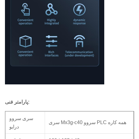
پارامتر فنی:
سری سروو
سری Mx3g-c40 سروو PLC همه کاره
درایو