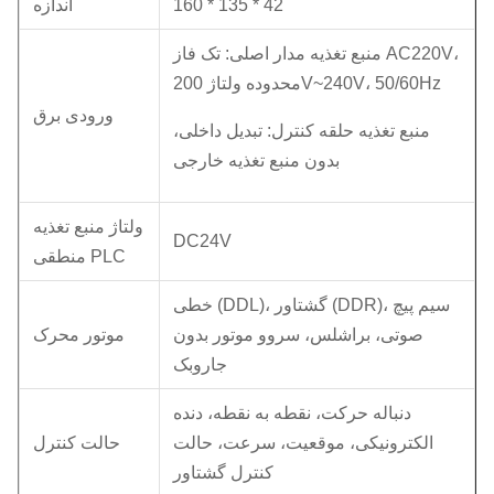
160 * 135 * 42
اندازه
منبع تغذیه مدار اصلی: تک فاز AC220V،
محدوده ولتاژ 200V~240V، 50/60Hz
ورودی برق
منبع تغذیه حلقه کنترل: تبدیل داخلی،
بدون منبع تغذیه خارجی
ولتاژ منبع تغذیه
DC24V
منطقی PLC
خطی (DDL)، گشتاور (DDR)، سیم پیچ
صوتی، براشلس، سروو موتور بدون
موتور محرک
جاروبک
دنباله حرکت، نقطه به نقطه، دنده
الکترونیکی، موقعیت، سرعت، حالت
حالت کنترل
کنترل گشتاور