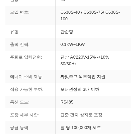
모델 번호:
C630S-40 / C630S-75/ C630S-
100
유형:
단순형
출력 전력:
0.1KW~1KW
주회로 입력전원:
단상 AC220V-15%~+10%
50/60Hz
에너지 소비 제동:
짜맞추고 외부적인 지원
적용 가능한 부하:
모터관성의 3배 이하
통신 모드:
RS485
포장 세부 사항:
표준 판지 상자로 포장
공급 능력:
달 당 100,000개 세트