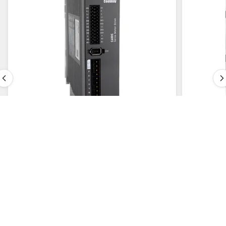
VIDEO
AC 모터를 위한 1KW 240V 자동 귀환 제어 장치
0.75KW-
모터 드라이브 VFD RS485 커뮤니케이션
200V-240
가장 좋은 가격 을 구하라