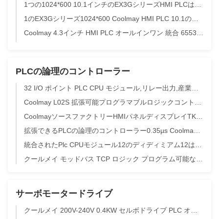
1つの1024*600 10.1インチのEX3GシリーズHMI PLCはすべてTFT 60K抵抗タッチ画面を着色する
1のEX3Gシリーズ1024*600 Coolmay HMI PLC 10.1のインチTFTのタッチ画面PLC HMIすべて
Coolmay 4.3インチ HMI PLC オールインワン 統合 65536色 True Color タッチスクリーン RS232/RS485 ポート485P対応 FX3G/FX3U/FX3S デジタル温度付き 水システム用 EX3G-8043H-24MR
PLCの論理のコントローラー
32 I/O ポイント PLC CPU モジュール,リレー出力,産業自動化のためのイーサネット内蔵
Coolmay L02S 拡張可能プログラマブルロジックコントローラ PLC、16DI/16DO、32kステップのプログラム容量
CoolmayソースファクトリーHMIパネルディスプレイTK8100H、10.1インチTFTディスプレイ、デュアルコア1GHz CPU、IP65フロントパネル産業用PC、Modbus TCPをサポートし、自動制御システムに対応
拡張できるPLCの論理のコントローラー0.35µs Coolmay PLCのアナログ モジュール
統合されたPlc CPUモジュール12のディディミアム12は4つAI 4AOをする
クールメイ モッドバス TCP ロジック プログラム可能なコントローラ 16 DI 16 DO PLCコントローラ
サーボモータードライブ
クールメイ 200V-240V 0.4KW セルボドライブ PLC オールインワン 32mt セルボモーターのためのPLCコントローラ