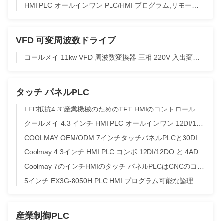
HMI PLC オールインワン PLC/HMI プログラム,リモートデータモニタリング,機器アラームプッシュ通知のリモートパス
VFD 可変周波数ドライブ
コールメイ 11kw VFD 周波数変換器 三相 220V 入出変頻駆動
タッチ パネルPLC
LED抵抗4.3"産業機械のためのTFT HMIのコントロール パネルMT6043H COM RS485
クールメイ 4.3 インチ HMI PLC オールインワン 12DI/12DOとエスネットポート
COOLMAY OEM/ODM 7インチタッチパネルPLCと30DI/30DOとModbus RTU TCPの空気圧縮機
Coolmay 4.3インチ HMI PLC コンボ 12DI/12DO と 4AD2DA を搭載し,工業自動化用のコンパクトなデザイン
Coolmay 7のインチHMIのタッチ パネルPLCはCNCのコントローラーplcのhmiをインターフェイスさせる
5インチ EX3G-8050H PLC HMI プログラム可能な論理制御器 ステップサーボブラシレスモータードライバー
産業制御PLC