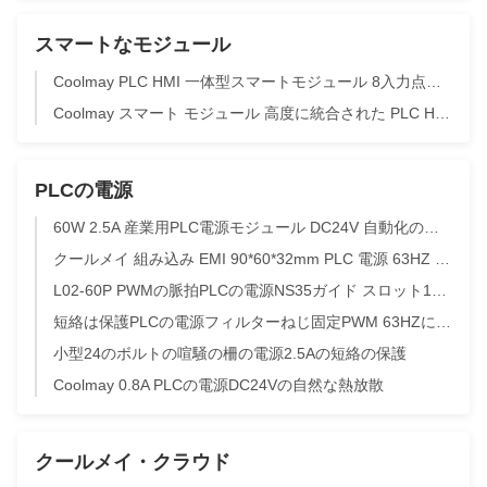
スマートなモジュール
Coolmay PLC HMI 一体型スマートモジュール 8入力点、100kHzパルス出力、高集積設計
Coolmay スマート モジュール 高度に統合された PLC HMI 8 入力点と 100kHz パルス出力
PLCの電源
60W 2.5A 産業用PLC電源モジュール DC24V 自動化のための熱抵抗
クールメイ 組み込み EMI 90*60*32mm PLC 電源 63HZ ショート回路保護
L02-60P PWMの脈拍PLCの電源NS35ガイド スロット100-240VACは48Wを入れた
短絡は保護PLCの電源フィルターねじ固定PWM 63HZに積み過ぎる
小型24のボルトの喧騒の柵の電源2.5Aの短絡の保護
Coolmay 0.8A PLCの電源DC24Vの自然な熱放散
クールメイ・クラウド