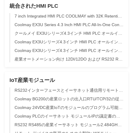
統合されたHMI PLC
7 inch Integrated HMI PLC COOLMAY with 32K Retentive Register and 400MHz CPU for Industrial Automation
Coolmay EX3U Series 4.3 Inch HMI PLC All-In-One Controller with 12DI/12DO and RS232 RS485 Communication
クールメイ EX3Uシリーズ4.3インチ HMI PLC オールインワンコントローラ 12DI/12DOとRS232 RS485通信
Coolmay EX3Uシリーズ4.3インチ HMI PLC オールインワンコントローラ 12DI/12DOとRS232 RS485
Coolmay EX3Uシリーズ4.3インチ HMI PLC オールインワンコントローラ 12DI/12DOとRS232 RS485
産業オートメーション向け 12DI/12DO および RS232 RS485 を備えた 4.3 インチ Coolmay HMI PLC オールインワン コントローラー
IoT産業モジュール
RS232インターフェースとイーサネット通信用リモート監視機能を備えた24VDC産業用IoTモジュール
Coolmay BG200の産業ロットの出入口RTU/TCP/32の従局106*97*23 RS232/RS485
Coolmay 24VDC産業IoTのモジュールのプログラム可能な論理デジタル
Coolmay PLCのイーサネット モジュールIPの議定書のダイヤル スイッチModbus RTUのイーサネット
RS232 RS485の産業イーサネット モジュール2.484GHz CX-WIFI-2NET