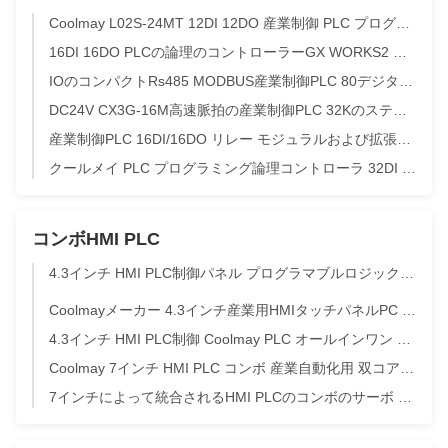
Coolmay L02S-24MT 12DI 12DO 産業制御 PLC プログラミング 200K 産業自動化用 PLC 24VDC 入力デジタルプログラム可能なコントローラ
16DI 16DO PLCの論理のコントローラーGX WORKS2 COM RS232 RS485の高速
IOのコンパクトRs485 MODBUS産業制御PLC 80デジタルDC24V NPN
DC24V CX3G-16M高速脈拍の産業制御PLC 32Kのステップ プログラム
産業制御PLC 16DI/16DO リレー モジュラルおよび拡張可能なPLC イーサネットポート内蔵
クールメイ PLC プログラミング論理コントローラ 32DI 32DO イーサネット RS485 ポート・レッダー
コンボHMI PLC
4.3インチ HMI PLC制御パネル プログラマブルロジックPLCコントローラー HMI PLC オールインワン
Coolmayメーカー 4.3インチ産業用HMIタッチパネルPC 128MB RAM 400cd/m² 輝度 Modbus TCP対応 オートメーション制御システム用
4.3インチ HMI PLC制御 Coolmay PLC オールインワン 高精度制御 コンベア印刷機
Coolmay 7インチ HMI PLC コンボ 産業自動化用 双コア 1GHz と 24DI/20DO
7インチによって統合されるHMI PLCのコンボのサーボ モーター コントローラーQM3G