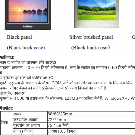
एहतियात:
काम के माहौल का तापमान और आर्द्रता
भंडारण तापमान -20 ~ 70 डिग्री सेल्सियस है, काम के माहौल का तापमान 0-50 डिग्री सेल्
है।
यादृच्छिक प्रविष्टि को प्रतिबंधित करें
एमटी श्रृंखला के संचालन के दौरान COM पोर्ट को प्लग और अनप्लग करने के लिए मना किया ग
कृपया संचार केबल को कनेक्ट/डिस्कनेक्ट करते समय बिजली बंद कर दें !!
सर्वश्रेष्ठ उपकरण
कृपया PIII 500 या इसके बाद के संस्करण, 128MB या अधिक मेमोरी, WindowsXP / 
पैरामीटर:
आयाम
88*88*25mm
कटआउट आकार
72*72mm
ऐनक
प्रदर्शन का आकार
73 * 56 मिमी
वजन (किग्रा)
लगभग।0.3 किग्रा