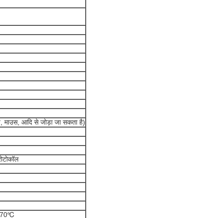
व, माउस, आदि से जोड़ा जा सकता है)
्रोटोकॉल
0～70℃