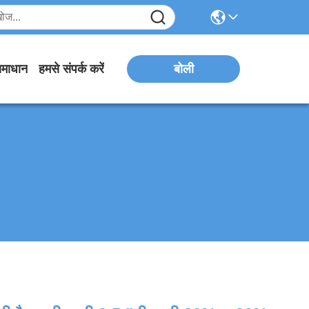
बोली
माधान
हमसे संपर्क करें