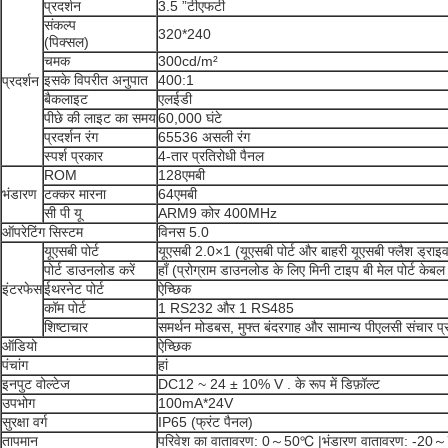
प्रदर्शन
3.5 ”टीएफटी
संकल्प
320*240
(पिक्सल)
चमक
300cd/m²
इसके विपरीत अनुपात
400:1
प्रदर्शन
बैकलाइट
एलईडी
पीछे की लाइट का समय
60,000 घंटे
प्रदर्शन रंग
65536 असली रंग
स्पर्श प्रकार
4-तार प्रतिरोधी पैनल
ROM
128एमबी
भंडारण
टक्कर मारना
64एमबी
सी पी यू
ARM9 कोर 400MHz
ऑपरेटिंग सिस्टम
विनस 5.0
यूएसबी पोर्ट
यूएसबी 2.0×1 (यूएसबी पोर्ट और बाहरी यूएसबी फ्लैश ड्राइ
पोर्ट डाउनलोड करें
हाँ (प्रोग्राम डाउनलोड के लिए मिनी टाइप बी मेल पोर्ट केबल
इंटरफेस
ईथरनेट पोर्ट
ऐच्छिक
कॉम पोर्ट
1 RS232 और 1 RS485
शिष्टाचार
समर्थन मोडबस, मुफ्त बंदरगाह और सामान्य पीएलसी संचार प
ऑडियो
ऐच्छिक
पंचांग
हां
इनपुट वोल्टेज
DC12 ~ 24 ± 10% V . के रूप में डिफ़ॉल्ट
उपभोग
100mA*24V
सुरक्षा वर्ग
IP65 (फ्रंट पैनल)
तापमान
परिवेश का वातावरण: 0～50℃ |भंडारण वातावरण: -2