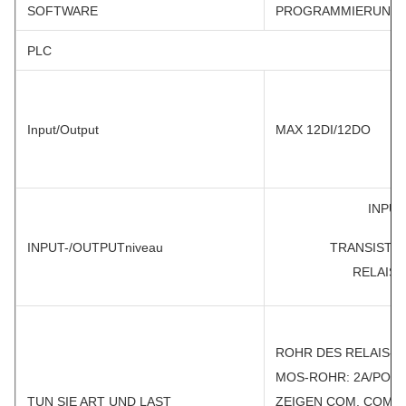
SOFTWARE
PROGRAMMIERUNGS
PLC
Input/Output
MAX 12DI/12DO
INPUT
INPUT-/OUTPUTniveau
TRANSISTOR
RELAIS
ROHR DES RELAIS-M
MOS-ROHR: 2A/POINT
TUN SIE ART UND LAST
ZEIGEN COM, COM d