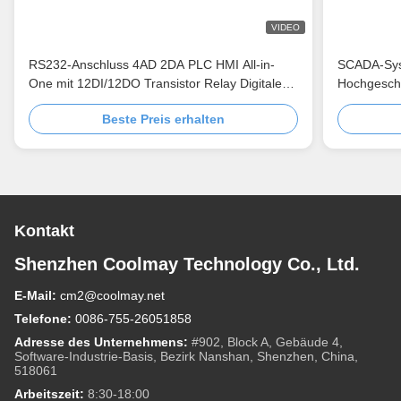
VIDEO
RS232-Anschluss 4AD 2DA PLC HMI All-in-
SCADA-Syst
One mit 12DI/12DO Transistor Relay Digitale
Hochgeschw
Ausgabe
Beste Preis erhalten
Kontakt
Shenzhen Coolmay Technology Co., Ltd.
E-Mail:
cm2@coolmay.net
Telefone:
0086-755-26051858
Adresse des Unternehmens:
#902, Block A, Gebäude 4,
Software-Industrie-Basis, Bezirk Nanshan, Shenzhen, China,
518061
Arbeitszeit:
8:30-18:00