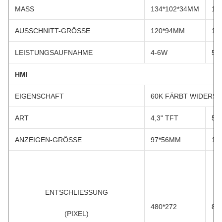
MASS
134*102*34MM
15
AUSSCHNITT-GRÖSSE
120*94MM
14
LEISTUNGSAUFNAHME
4-6W
5-
HMI
EIGENSCHAFT
60K FÄRBT WIDERS
ART
4,3" TFT
5"
ANZEIGEN-GRÖSSE
97*56MM
10
ENTSCHLIESSUNG
480*272
80
(PIXEL)