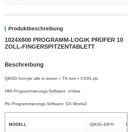
Produktbeschreibung
1024X600 PROGRAMM-LOGIK PRÜFER 10
ZOLL-FINGERSPITZENTABLETT
Beschreibung
QM3G hmi+plc alle in einem = TK-hmi + CX3G plc.
HMI-Programmierungs-Software: mView
Plc-Programmierungs-Software: GX Works2.
MODELL
QM3G-43FH
QM