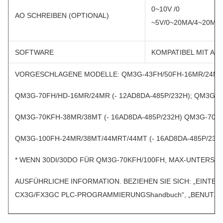
0~10V /0
AO SCHREIBEN (OPTIONAL)
~5V/0~20MA/4~20MA
SOFTWARE
KOMPATIBEL MIT AR
VORGESCHLAGENE MODELLE: QM3G-43FH/50FH-16MR/24MR/2
QM3G-70FH/HD-16MR/24MR (- 12AD8DA-485P/232H); QM3G-7
QM3G-70KFH-38MR/38MT (- 16AD8DA-485P/232H) QM3G-70KF
QM3G-100FH-24MR/38MT/44MRT/44MT (- 16AD8DA-485P/232H
* WENN 30DI/30DO FÜR QM3G-70KFH/100FH, MAX-UNTERSTÜT
AUSFÜHRLICHE INFORMATION. BEZIEHEN SIE SICH: „EINT
CX3G/FX3GC PLC-PROGRAMMIERUNGShandbuch“, „BENUTZ