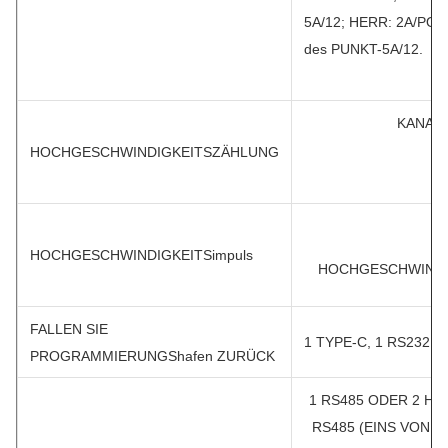
5A/12; HERR: 2A/POI
des PUNKT-5A/12.
KANAL 
HOCHGESCHWINDIGKEITSZÄHLUNG
HOCHGESCHWINDIGKEITSimpuls
HOCHGESCHWINDI
FALLEN SIE
1 TYPE-C, 1 RS232
PROGRAMMIERUNGShafen ZURÜCK
1 RS485 ODER 2 HÄ
RS485 (EINS VON,