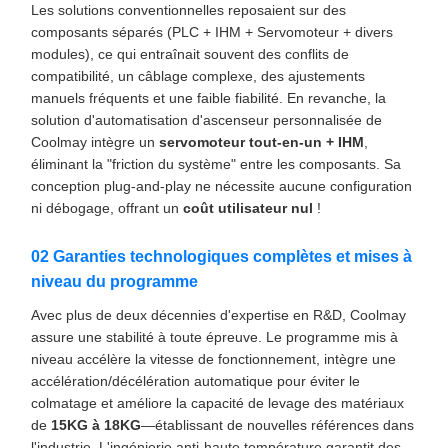
Les solutions conventionnelles reposaient sur des
composants séparés (PLC + IHM + Servomoteur + divers
modules), ce qui entraînait souvent des conflits de
compatibilité, un câblage complexe, des ajustements
manuels fréquents et une faible fiabilité. En revanche, la
solution d'automatisation d'ascenseur personnalisée de
Coolmay intègre un
servomoteur tout-en-un + IHM
,
éliminant la "friction du système" entre les composants. Sa
conception plug-and-play ne nécessite aucune configuration
ni débogage, offrant un
coût utilisateur nul
!
02 Garanties technologiques complètes et mises à
niveau du programme
Avec plus de deux décennies d'expertise en R&D, Coolmay
assure une stabilité à toute épreuve. Le programme mis à
niveau accélère la vitesse de fonctionnement, intègre une
accélération/décélération automatique pour éviter le
colmatage et améliore la capacité de levage des matériaux
de
15KG à 18KG
—établissant de nouvelles références dans
l'industrie. L'ingénierie anti-haute température garantit des