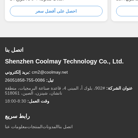
احصل على أفضل سعر
اتصل بنا
Shenzhen Coolmay Technology Co., Ltd.
cm2@coolmay.net
بريد إلكتروني:
تيل:
0086-755-26051858
عنوان الشركة:
#902، بلوك أ، المبنى 4، قاعدة صناعة البرمجيات، منطقة
نانشان، شينزن، الصين، 518061
وقت العمل:
8:30-18:00
رابط سريع
اتصل بنا
المدونات
المنتجات
معلومات عنا