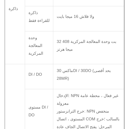
ذاكرة
ذاكرة
ولا فلاش 16 ميجا بايت
للقراءة فقط
وحدة
32 بت وحدة المعالجة المركزية 408
المعالجة
ميجا هرتز
المركزية
ماكس 30DI / 30DO (بحد أقصى
DI / DO
28MR)
الإدخال: NPN غير فعال ، محطة عامة
معزولة
مستوى DI /
خرج الترانزستور: NPN منخفض
DO
المستوى ، اتصال COM بالسالب ؛خرج
المرحل: يفتح الاتصال الجاف عادة