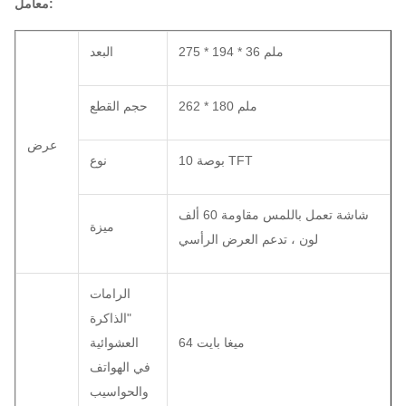
معامل:
275 * 194 * 36 ملم
البعد
262 * 180 ملم
حجم القطع
عرض
10 بوصة TFT
نوع
شاشة تعمل باللمس مقاومة 60 ألف
ميزة
لون ، تدعم العرض الرأسي
الرامات
"الذاكرة
64 ميغا بايت
العشوائية
في الهواتف
والحواسيب