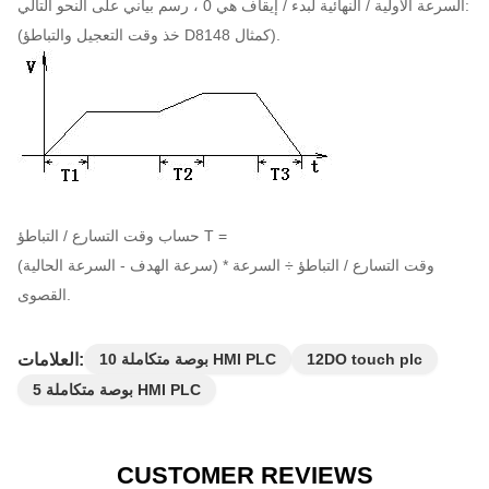
السرعة الأولية / النهائية لبدء / إيقاف هي 0 ، رسم بياني على النحو التالي:
(خذ وقت التعجيل والتباطؤ D8148 كمثال).
حساب وقت التسارع / التباطؤ T =
(سرعة الهدف - السرعة الحالية) * وقت التسارع / التباطؤ ÷ السرعة
القصوى.
العلامات:
12DO touch plc
10 بوصة متكاملة HMI PLC
5 بوصة متكاملة HMI PLC
CUSTOMER REVIEWS