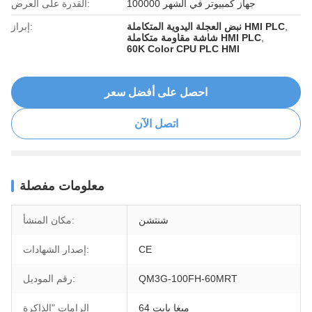
100000 جهاز كمبيوتر في الشهر
القدرة على العرض:
,
نبض العجلة اليدوية المتكاملة HMI PLC
إبراز:
,
شاشة مقاومة متكاملة HMI PLC
60K Color CPU PLC HMI
احصل على أفضل سعر
اتصل الآن
معلومات مفصلة
شنتشن
مكان المنشأ:
CE
إصدار الشهادات:
QM3G-100FH-60MRT
رقم الموديل:
64 ميغا بايت
الرامات "الذاكرة