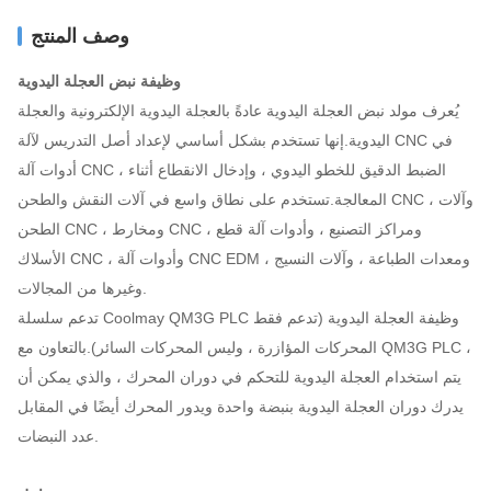
وصف المنتج
وظيفة نبض العجلة اليدوية
يُعرف مولد نبض العجلة اليدوية عادةً بالعجلة اليدوية الإلكترونية والعجلة
اليدوية.إنها تستخدم بشكل أساسي لإعداد أصل التدريس لآلة CNC في
أدوات آلة CNC ، الضبط الدقيق للخطو اليدوي ، وإدخال الانقطاع أثناء
المعالجة.تستخدم على نطاق واسع في آلات النقش والطحن CNC ، وآلات
الطحن CNC ، ومخارط CNC ، ومراكز التصنيع ، وأدوات آلة قطع
الأسلاك CNC ، وأدوات آلة CNC EDM ، ومعدات الطباعة ، وآلات النسيج
وغيرها من المجالات.
تدعم سلسلة Coolmay QM3G PLC وظيفة العجلة اليدوية (تدعم فقط
المحركات المؤازرة ، وليس المحركات السائر).بالتعاون مع QM3G PLC ،
يتم استخدام العجلة اليدوية للتحكم في دوران المحرك ، والذي يمكن أن
يدرك دوران العجلة اليدوية بنبضة واحدة ويدور المحرك أيضًا في المقابل
عدد النبضات.