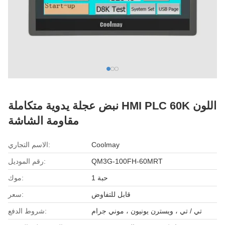
نبض عجلة يدوية متكاملة HMI PLC 60K اللون
مقاومة الشاشة
Coolmay
الاسم التجاري:
QM3G-100FH-60MRT
رقم الموديل:
1 حبة
موك:
قابل للتفاوض
سعر:
تي / تي ، ويسترن يونيون ، موني جرام
شروط الدفع: