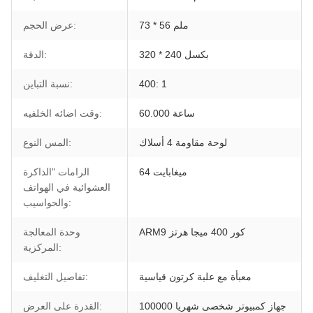
73 * 56 ملم
عرض الحجم:
320 * 240 بكسل
الدقة:
400: 1
نسبة التباين:
60.000 ساعة
وقت اضائه الخلفيه:
لوحة مقاومة 4 أسلاك
المس النوع:
64 ميغابايت
الرامات "الذاكرة
العشوائية في الهواتف
والحواسيب:
ARM9 كور 400 ميجا هرتز
وحدة المعالجة
المركزية:
معبأة مع علبة كرتون قياسية
تفاصيل التغليف:
100000 جهاز كمبيوتر شخصى شهريا
القدرة على العرض: