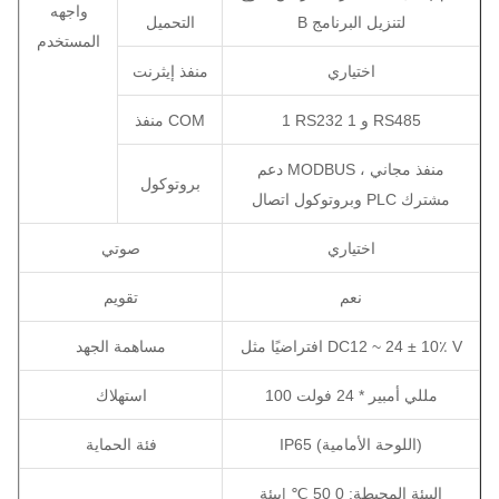
واجهه
B لتنزيل البرنامج
التحميل
المستخدم
اختياري
منفذ إيثرنت
1 RS232 و 1 RS485
منفذ COM
دعم MODBUS ، منفذ مجاني
بروتوكول
وبروتوكول اتصال PLC مشترك
اختياري
صوتي
نعم
تقويم
افتراضيًا مثل DC12 ~ 24 ± 10٪ V
مساهمة الجهد
100 مللي أمبير * 24 فولت
استهلاك
IP65 (اللوحة الأمامية)
فئة الحماية
البيئة المحيطة: 0 50 ℃ |بيئة