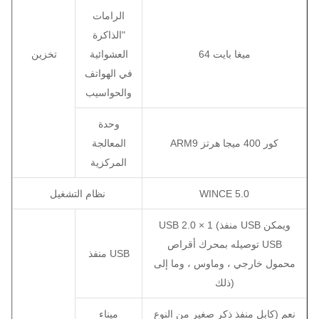
الرامات
"الذاكرة
64 ميغا بايت
العشوائية
تخزين
في الهواتف
والحواسيب
وحدة
ARM9 كور 400 ميجا هرتز
المعالجة
المركزية
WINCE 5.0
نظام التشغيل
USB 2.0 × 1 (منفذ USB ويمكن
توصيله بمحرك أقراص USB
منفذ USB
محمول خارجي ، وماوس ، وما إلى
ذلك)
نعم (كابل منفذ ذكر صغير من النوع
ميناء