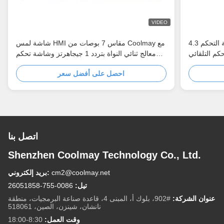
VIDEO
4.3 بوصة تعمل باللمس لوحة التحكم HMI مراقب
شاشة لمس HMI مقاس 7 بوصات من Coolmay مع
معالج ثنائي النواة بتردد 1 جيجاهرتز وشاشة تحكم
صناعية ذات لوحة أمامية IP65
احصل على أفضل سعر
اتصل بنا
Shenzhen Coolmay Technology Co., Ltd.
cm2@coolmay.net
بريد إلكتروني:
تيل:
0086-755-26051858
عنوان الشركة:
#902، بلوك أ، المبنى 4، قاعدة صناعة البرمجيات، منطقة
نانشان، شينزن، الصين، 518061
وقت العمل:
8:30-18:00