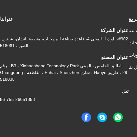
ريع
عنواننا
عنا
عنوان الشركة
#902، بلوك أ، المبنى 4، قاعدة صناعة البرمجيات، منطقة نانشان، شينزن،
جات
الصين، 518061
نات
عنوان المصنع
الطابق الخامس ، المبنى B3 ، Xinhaosheng Technology Park ، رقم
 بنا
29 ، طريق Haoye ، شارع Fuhai ، Shenzhen ، مقاطعة Guangdong ،
518038
تيل
86-755-26051858