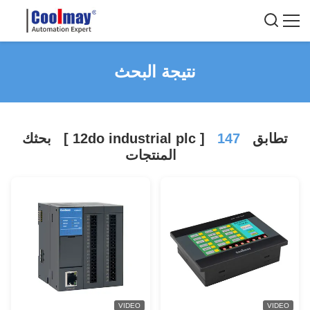
نتيجة البحث
تطابق
147
]
12do industrial plc
[
بحثك
المنتجات
VIDEO
VIDEO