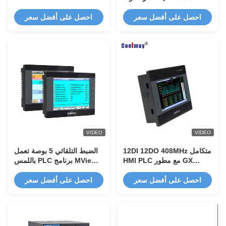
نبضات عالية السرعة
12DI 12DO لصناعة
Aumation
احصل على أفضل سعر
احصل على أفضل سعر
VIDEO
VIDEO
12DI 12DO 408MHz متكامل
الضبط التلقائي 5 بوصة تعمل
HMI PLC مع مطور GX
باللمس PLC برنامج MView
8.86.0
متعدد القنوات
احصل على أفضل سعر
احصل على أفضل سعر