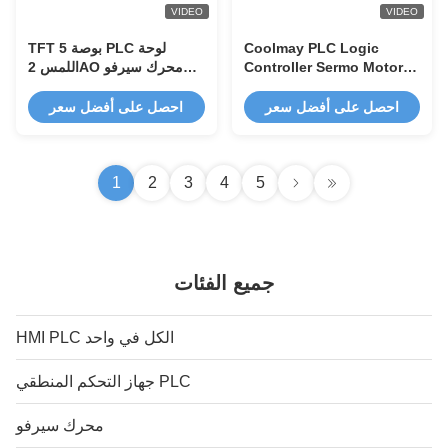
VIDEO
VIDEO
Coolmay PLC Logic
TFT 5 بوصة PLC لوحة
Controller Sermo Motor
اللمس 2AO محرك سيرفو
32k Steps 4AI 4AO 12DI
متكامل محرك متدرج
12DO
احصل على أفضل سعر
احصل على أفضل سعر
1
2
3
4
5
جميع الفئات
HMI PLC الكل في واحد
جهاز التحكم المنطقي PLC
محرك سيرفو