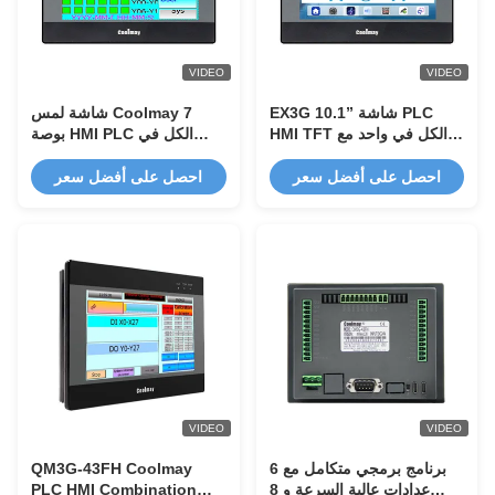
VIDEO
VIDEO
EX3G 10.1” شاشة PLC
شاشة لمس Coolmay 7
HMI TFT الكل في واحد مع
بوصة HMI PLC الكل في
ذاكرة ROM سعة 128
واحد مع 12DI 12DO ووحدة
ميجابايت و 16 مدخل
تحكم قابلة للبرمجة Modbus
احصل على أفضل سعر
احصل على أفضل سعر
تناظري/8 مخرجات تناظرية
للتحكم الصناعي
للتحكم الآلي الصناعي
VIDEO
VIDEO
برنامج برمجي متكامل مع 6
QM3G-43FH Coolmay
عدادات عالية السرعة و 8
PLC HMI Combination