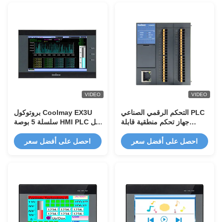
VIDEO
VIDEO
التحكم الرقمي الصناعي PLC
بروتوكول Coolmay EX3U
جهاز تحكم منطقية قابلة
سلسلة 5 بوصة HMI PLC كل
للبرمجة التناظرية بنيت في
في واحد مع بروتوكول 12DI /
إيثيرنت
12DO و Modbus RTU
احصل على أفضل سعر
احصل على أفضل سعر
للأتمتة الصناعية EX3U-
8050H-24MT