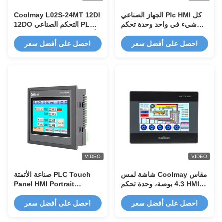
الجهاز الصناعي Plc HMI كل
Coolmay L02S-24MT 12DI
شيء في واحد وحدة تحكم
12DO التحكم الصناعي PLC
منطقية قابلة للبرمجة
البرمجة 200K للأتمتة الصناعية
Ethernet 1
PLC 24VDC مدخل رقمي
احصل على أفضل سعر
احصل على أفضل سعر
قابل للبرمجة
VIDEO
VIDEO
شاشة لمس Coolmay مقاس
صناعة الأتمتة PLC Touch
4.3 بوصة، وحدة تحكم HMI
Panel HMI Portrait
PLC الكل في واحد مع التحكم
Display 4.3 '' TFT
في درجة الحرارة PT100 و
Coolmay PLC HMI
احصل على أفضل سعر
احصل على أفضل سعر
12DI 12DO ترحيل للآلات
المؤتمتة