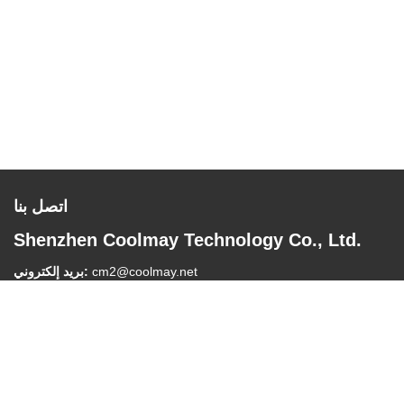
اتصل بنا
Shenzhen Coolmay Technology Co., Ltd.
cm2@coolmay.net
بريد إلكتروني:
تيل:
0086-755-26051858
عنوان الشركة:
#902، بلوك أ، المبنى 4، قاعدة صناعة البرمجيات، منطقة
نانشان، شينزن، الصين، 518061
وقت العمل:
8:30-18:00
رابط سريع