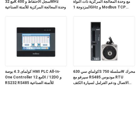
مع وحدة المعالجة المركزية ذات النواة
مع 32K سجل الاحتفاظ و 400MHz
المزدوجة 1GHz و Modbus TCP
وحدة المعالجة المركزية للأتمتة الصناعية
للتحكم الآلي
كولماي سي 630S سلسلة 750W محرك
كولماى 4.3 بوصة HMI PLC All-In-
سيرفو مع RS485 مودبوس RTU
One Controller مع 12DI / 12DO و
الاتصال ودعم الفرامل لسيارة الكتف
RS232 RS485 للأتمتة الصناعية
حزام آلة